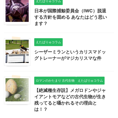
えたばりゅコラム
日本が国際捕鯨委員会（IWC）脱退
する方針を固める あなたはどう思い
ます？
えたばりゅコラム
シーザーミランというカリスマドッ
グトレーナーがマジカリスマな件
ロマンのかたまり 古代生物
えたばりゅコラム
【絶滅種生存説】メガロドンやジャ
イアントモアなどの古代生物が生き
残ってると囁かれるその理由と
は！？