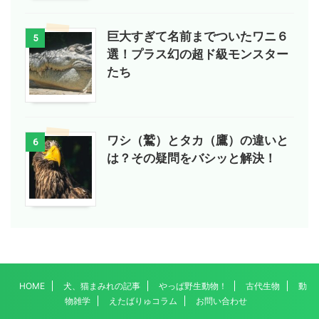
巨大すぎて名前までついたワニ６
5
選！プラス幻の超ド級モンスター
たち
ワシ（鷲）とタカ（鷹）の違いと
6
は？その疑問をバシッと解決！
HOME
犬、猫まみれの記事
やっぱ野生動物！
古代生物
動
物雑学
えたばりゅコラム
お問い合わせ