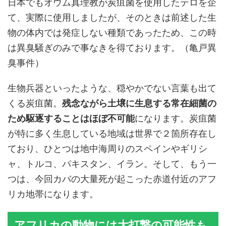
日本でもオウム真理教が炭疽菌を使用したテロを企
て、実際に使用しましたが、そのときは前述した生
物の体内では発症しない種類であったため、この時
は異臭騒ぎのみで事なきを得ております。（亀戸異
臭事件）
生物兵器といったような、穏やかでない言葉も出て
くる炭疽菌。
残念ながら土壌に生息する常在細菌の
ため駆逐することはほぼ不可能
になります。炭疽菌
が特に多く生息している地域は世界で２箇所存在し
ており、ひとつは地中海周りのスペインやギリシ
ャ、トルコ、パキスタン、イラン。そして、もう一
つは、今回カバの大量死が起こった赤道付近のアフ
リカ地帯になります。
アフリカの動物には大打撃の可能性も