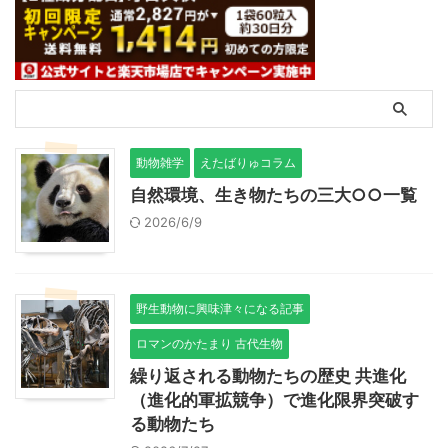
動物雑学
えたばりゅコラム
自然環境、生き物たちの三大○○一覧
2026/6/9
野生動物に興味津々になる記事
ロマンのかたまり 古代生物
繰り返される動物たちの歴史 共進化
（進化的軍拡競争）で進化限界突破す
る動物たち