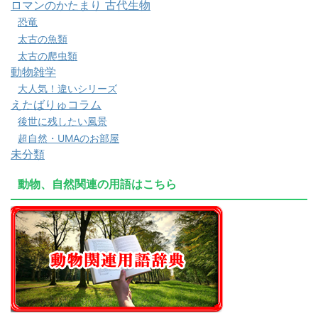
ロマンのかたまり 古代生物
恐竜
太古の魚類
太古の爬虫類
動物雑学
大人気！違いシリーズ
えたばりゅコラム
後世に残したい風景
超自然・UMAのお部屋
未分類
動物、自然関連の用語はこちら