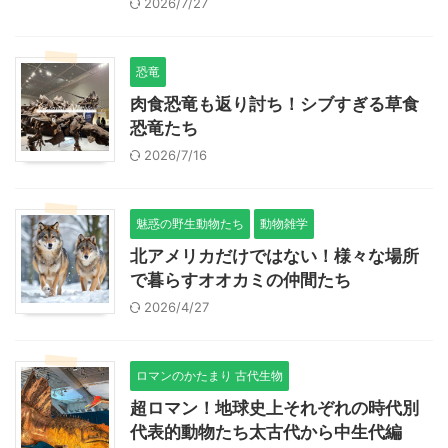
2026/7/27
恐竜
肉食恐竜も返り討ち！シブすぎる草食
恐竜たち
2026/7/16
魅惑の野生動物たち
動物雑学
北アメリカだけではない！様々な場所
で暮らすオオカミの仲間たち
2026/4/27
ロマンのかたまり 古代生物
超ロマン！地球史上それぞれの時代別
代表的動物たち太古代から中生代編