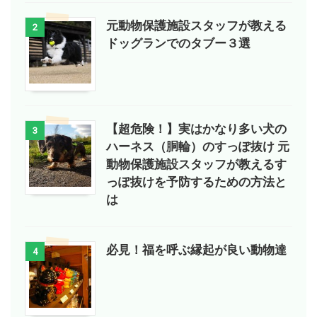
元動物保護施設スタッフが教える
2
ドッグランでのタブー３選
【超危険！】実はかなり多い犬の
3
ハーネス（胴輪）のすっぽ抜け 元
動物保護施設スタッフが教えるす
っぽ抜けを予防するための方法と
は
必見！福を呼ぶ縁起が良い動物達
4