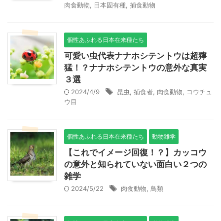
肉食動物
,
日本固有種
,
捕食動物
個性あふれる日本在来種たち
可愛い虫代表ナナホシテントウは超獰
猛！？ナナホシテントウの意外な真実
３選
2024/4/9
昆虫
,
捕食者
,
肉食動物
,
コウチュ
ウ目
個性あふれる日本在来種たち
動物雑学
【これでイメージ回復！？】カッコウ
の意外と知られていない面白い２つの
雑学
2024/5/22
肉食動物
,
鳥類