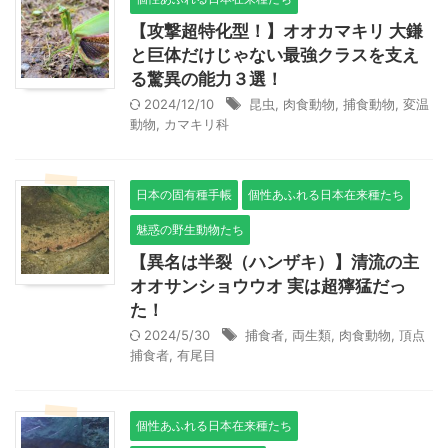
【攻撃超特化型！】オオカマキリ 大鎌
と巨体だけじゃない最強クラスを支え
る驚異の能力３選！
2024/12/10
昆虫
,
肉食動物
,
捕食動物
,
変温
動物
,
カマキリ科
日本の固有種手帳
個性あふれる日本在来種たち
魅惑の野生動物たち
【異名は半裂（ハンザキ）】清流の主
オオサンショウウオ 実は超獰猛だっ
た！
2024/5/30
捕食者
,
両生類
,
肉食動物
,
頂点
捕食者
,
有尾目
個性あふれる日本在来種たち