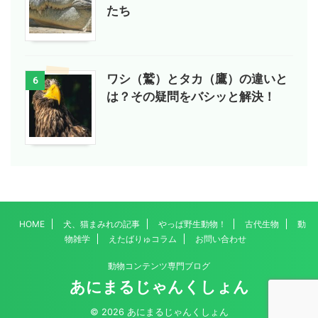
たち
ワシ（鷲）とタカ（鷹）の違いと
6
は？その疑問をバシッと解決！
HOME
犬、猫まみれの記事
やっぱ野生動物！
古代生物
動
物雑学
えたばりゅコラム
お問い合わせ
動物コンテンツ専門ブログ
あにまるじゃんくしょん
© 2026 あにまるじゃんくしょん