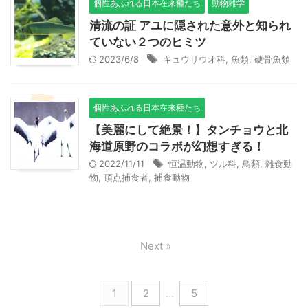
個性あふれる日本在来種たち
動物雑学
清流の証 アユに隠された意外と知られ
ていない２つのヒミツ
2023/6/8
キュウリウオ科
,
魚類
,
硬骨魚類
個性あふれる日本在来種たち
【美麗にして絶景！】タンチョウと北
海道原野のコラボが幻想すぎる！
2022/11/11
恒温動物
,
ツル科
,
鳥類
,
雑食動
物
,
頂点捕食者
,
捕食動物
Next »
1
2
…
5