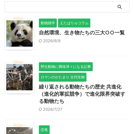
動物雑学
えたばりゅコラム
自然環境、生き物たちの三大○○一覧
2026/6/9
野生動物に興味津々になる記事
ロマンのかたまり 古代生物
繰り返される動物たちの歴史 共進化
（進化的軍拡競争）で進化限界突破す
る動物たち
2026/7/27
恐竜