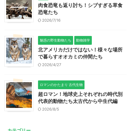
肉食恐竜も返り討ち！シブすぎる草食
恐竜たち
2026/7/16
魅惑の野生動物たち
動物雑学
北アメリカだけではない！様々な場所
で暮らすオオカミの仲間たち
2026/4/27
ロマンのかたまり 古代生物
超ロマン！地球史上それぞれの時代別
代表的動物たち太古代から中生代編
2026/8/5
カテゴリー