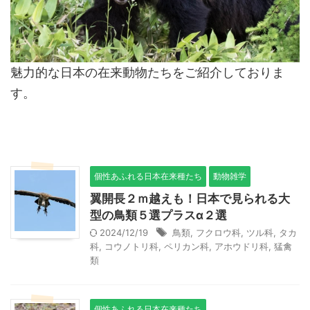
魅力的な日本の在来動物たちをご紹介しておりま
す。
個性あふれる日本在来種たち
動物雑学
翼開長２ｍ越えも！日本で見られる大
型の鳥類５選プラスα２選
2024/12/19
鳥類
,
フクロウ科
,
ツル科
,
タカ
科
,
コウノトリ科
,
ペリカン科
,
アホウドリ科
,
猛禽
類
個性あふれる日本在来種たち