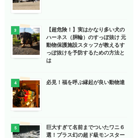
【超危険！】実はかなり多い犬の
3
ハーネス（胴輪）のすっぽ抜け 元
動物保護施設スタッフが教えるす
っぽ抜けを予防するための方法と
は
必見！福を呼ぶ縁起が良い動物達
4
巨大すぎて名前までついたワニ６
5
選！プラス幻の超ド級モンスター