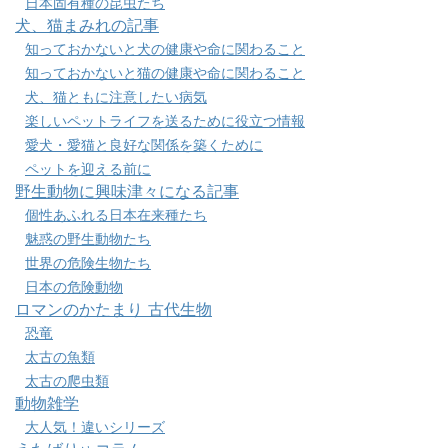
日本固有種の昆虫たち
犬、猫まみれの記事
知っておかないと犬の健康や命に関わること
知っておかないと猫の健康や命に関わること
犬、猫ともに注意したい病気
楽しいペットライフを送るために役立つ情報
愛犬・愛猫と良好な関係を築くために
ペットを迎える前に
野生動物に興味津々になる記事
個性あふれる日本在来種たち
魅惑の野生動物たち
世界の危険生物たち
日本の危険動物
ロマンのかたまり 古代生物
恐竜
太古の魚類
太古の爬虫類
動物雑学
大人気！違いシリーズ