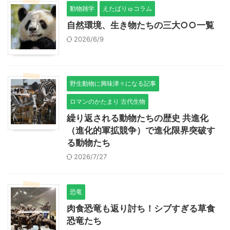
動物雑学
えたばりゅコラム
自然環境、生き物たちの三大○○一覧
2026/6/9
野生動物に興味津々になる記事
ロマンのかたまり 古代生物
繰り返される動物たちの歴史 共進化
（進化的軍拡競争）で進化限界突破す
る動物たち
2026/7/27
恐竜
肉食恐竜も返り討ち！シブすぎる草食
恐竜たち