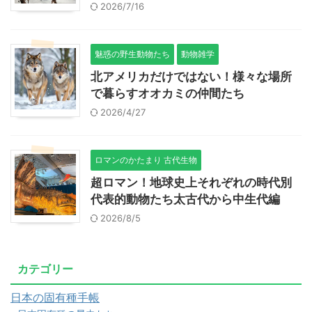
2026/7/16
魅惑の野生動物たち
動物雑学
北アメリカだけではない！様々な場所
で暮らすオオカミの仲間たち
2026/4/27
ロマンのかたまり 古代生物
超ロマン！地球史上それぞれの時代別
代表的動物たち太古代から中生代編
2026/8/5
カテゴリー
日本の固有種手帳