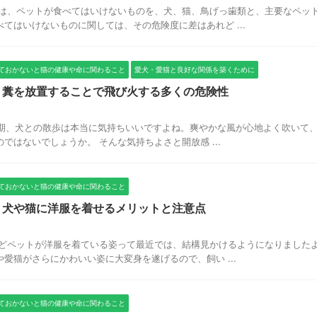
では、ペットが食べてはいけないものを、犬、猫、鳥げっ歯類と、主要なペッ
てはいけないものに関しては、その危険度に差はあれど ...
ておかないと猫の健康や命に関わること
愛犬・愛猫と良好な関係を築くために
 糞を放置することで飛び火する多くの危険性
の時期、犬との散歩は本当に気持ちいいですよね。爽やかな風が心地よく吹いて
はないでしょうか。 そんな気持ちよさと開放感 ...
ておかないと猫の健康や命に関わること
 犬や猫に洋服を着せるメリットと注意点
などペットが洋服を着ている姿って最近では、結構見かけるようになりました
愛猫がさらにかわいい姿に大変身を遂げるので、飼い ...
ておかないと猫の健康や命に関わること