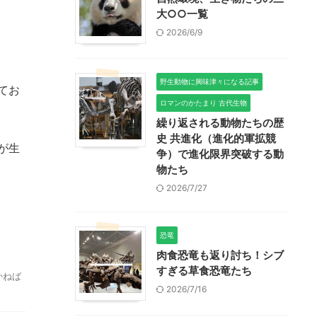
大○○一覧
2026/6/9
野生動物に興味津々になる記事
てお
ロマンのかたまり 古代生物
繰り返される動物たちの歴
史 共進化（進化的軍拡競
が生
争）で進化限界突破する動
物たち
2026/7/27
恐竜
肉食恐竜も返り討ち！シブ
すぎる草食恐竜たち
かねば
2026/7/16