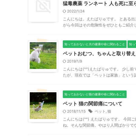
猛毒農薬 ランネート 人も死に至
2022/1/24
こんにちは。えたばりゅです。 とある
がら今回はその危険性をぜひともご紹介した
知っておかないと犬の健康や命に関わること
知っ
ペットおむつ、ちゃんと取り替え
2019/1/9
こんにちは(^^)えたばりゅです。 少
たが、現在では「ペットは家族」という認
知っておかないと猫の健康や命に関わること
ペット 猫の関節痛について
2018/11/15
ペット
,
猫
こんにちは(^^) えたばりゅです。 今
ね。そんな関節痛。やはり人間ばかりでな