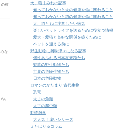
犬、猫まみれの記事
トの種
知っておかないと犬の健康や命に関わること
知っておかないと猫の健康や命に関わること
犬、猫ともに注意したい病気
楽しいペットライフを送るために役立つ情報
愛犬・愛猫と良好な関係を築くために
ペットを迎える前に
野生動物に興味津々になる記事
、心な
個性あふれる日本在来種たち
魅惑の野生動物たち
世界の危険生物たち
日本の危険動物
ロマンのかたまり 古代生物
恐竜
よね。
太古の魚類
太古の爬虫類
動物雑学
大人気！違いシリーズ
えたばりゅコラム