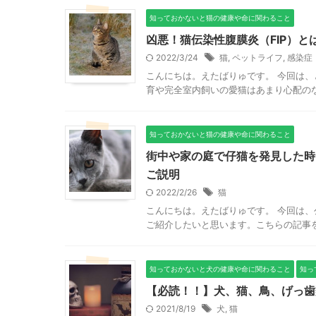
知っておかないと猫の健康や命に関わること
凶悪！猫伝染性腹膜炎（FIP）
2022/3/24
猫
,
ペットライフ
,
感染症
こんにちは。えたばりゅです。 今回は、
育や完全室内飼いの愛猫はあまり心配のな
知っておかないと猫の健康や命に関わること
街中や家の庭で仔猫を発見した時
ご説明
2022/2/26
猫
こんにちは。えたばりゅです。 今回は、
ご紹介したいと思います。こちらの記事を
知っておかないと犬の健康や命に関わること
知っ
【必読！！】犬、猫、鳥、げっ歯
2021/8/19
犬
,
猫