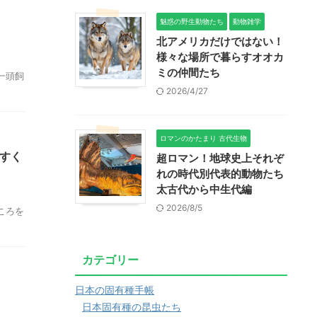
魅惑の野生動物たち
動物雑学
北アメリカだけではない！
様々な場所で暮らすオオカ
ミの仲間たち
一頭飼
2026/4/27
ロマンのかたまり 古代生物
すく
超ロマン！地球史上それぞ
れの時代別代表的動物たち
太古代から中生代編
2026/8/5
ころを
カテゴリー
日本の固有種手帳
日本固有種の昆虫たち