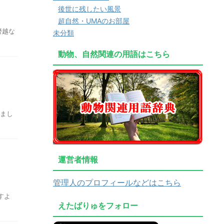
後世に残したい風景
超自然・UMAのお部屋
僭越な
未分類
動物、自然関連の用語はこちら
きまし
運営者情報
管理人のプロフィールなどはこちら
すよ
えたばりゅをフォロー