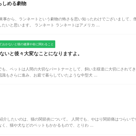
らしめる劇物
出来事から、ランネートという劇物の怖さを思い知ったわけでございまして、
いと思います。 ランネート ランネートはアメリカ ...
ておかないと猫の健康や命に関わること
ないと後々大変なことになりますよ。
し前でも、ペットは人間の大切なパートナーとして、飼い主様達に大切にされて
識もさらに進み、お庭で暮らしていたような中型犬 ...
回ご紹介したいのは、猫の関節炎について。 人間でも、やはり関節痛はつらいで
く、猫や犬などのペットもかかるもので、とりわ ...