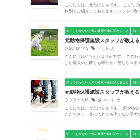
こんにちは。えたばりゅです。 こちら
族別でご紹介しております。ペットが食べ
知っておかないと犬の健康や命に関わること
知っ
元動物保護施設スタッフが教える
2018/11/15
ペット
,
犬
こんにちは(^^♪えたばりゅです。 こ
しか愛犬の足取りも軽やかに感じられるので
知っておかないと犬の健康や命に関わること
知っ
元動物保護施設スタッフが教える
2021/12/16
猫
,
ペット
,
犬
こんにちは。えたばりゅです。 犬や猫
ただでさえ、目に入れても痛くない愛犬や
知っておかないと犬の健康や命に関わること
知っ