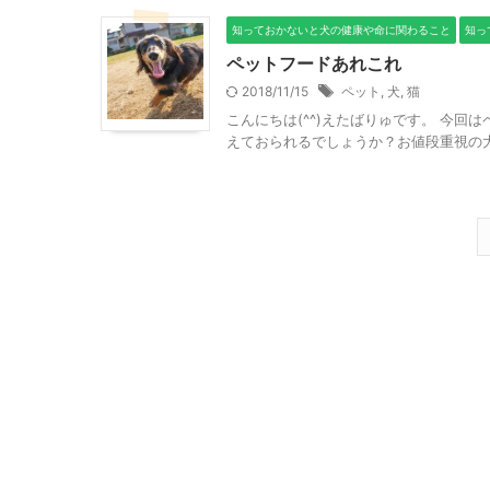
知っておかないと犬の健康や命に関わること
知っ
ペットフードあれこれ
2018/11/15
ペット
,
犬
,
猫
こんにちは(^^)えたばりゅです。 今
えておられるでしょうか？お値段重視の大