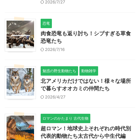
2026/7/27
恐竜
肉食恐竜も返り討ち！シブすぎる草食
恐竜たち
2026/7/16
魅惑の野生動物たち
動物雑学
北アメリカだけではない！様々な場所
で暮らすオオカミの仲間たち
2026/4/27
ロマンのかたまり 古代生物
超ロマン！地球史上それぞれの時代別
代表的動物たち太古代から中生代編