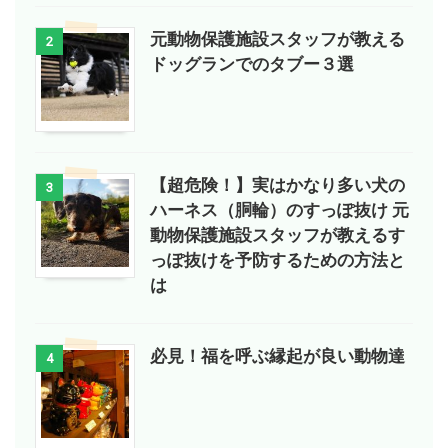
元動物保護施設スタッフが教える
2
ドッグランでのタブー３選
【超危険！】実はかなり多い犬の
3
ハーネス（胴輪）のすっぽ抜け 元
動物保護施設スタッフが教えるす
っぽ抜けを予防するための方法と
は
必見！福を呼ぶ縁起が良い動物達
4