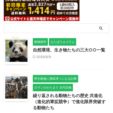
動物雑学
えたばりゅコラム
自然環境、生き物たちの三大○○一覧
2026/6/9
野生動物に興味津々になる記事
ロマンのかたまり 古代生物
繰り返される動物たちの歴史 共進化
（進化的軍拡競争）で進化限界突破す
る動物たち