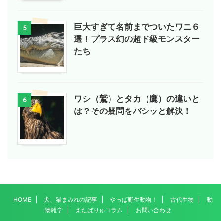
巨大すぎて名前までついたワニ６
5
選！プラス幻の超ド級モンスター
たち
ワシ（鷲）とタカ（鷹）の違いと
6
は？その疑問をバシッと解決！
HOME
犬、猫まみれの記事
やっぱ野生動物！
古代生物
動
物雑学
えたばりゅコラム
お問い合わせ