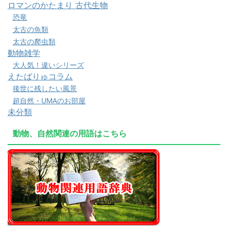
ロマンのかたまり 古代生物
恐竜
太古の魚類
太古の爬虫類
動物雑学
大人気！違いシリーズ
えたばりゅコラム
後世に残したい風景
超自然・UMAのお部屋
未分類
動物、自然関連の用語はこちら