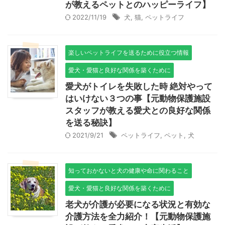
が教えるペットとのハッピーライフ】
2022/11/19
犬
,
猫
,
ペットライフ
楽しいペットライフを送るために役立つ情報
愛犬・愛猫と良好な関係を築くために
愛犬がトイレを失敗した時 絶対やって
はいけない３つの事【元動物保護施設
スタッフが教える愛犬との良好な関係
を送る秘訣】
2021/9/21
ペットライフ
,
ペット
,
犬
知っておかないと犬の健康や命に関わること
愛犬・愛猫と良好な関係を築くために
老犬が介護が必要になる状況と有効な
介護方法を全力紹介！【元動物保護施