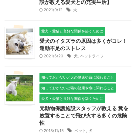
設が教える愛犬との充実生活】
2021/9/12
犬
愛犬・愛猫と良好な関係を築くために
愛犬のイタズラの原因は多くがコレ！
運動不足のストレス
2021/6/20
犬
,
ペットライフ
知っておかないと犬の健康や命に関わること
知っておかないと猫の健康や命に関わること
愛犬・愛猫と良好な関係を築くために
元動物保護施設スタッフが教える 糞を
放置することで飛び火する多くの危険
性
2018/11/15
ペット
,
犬