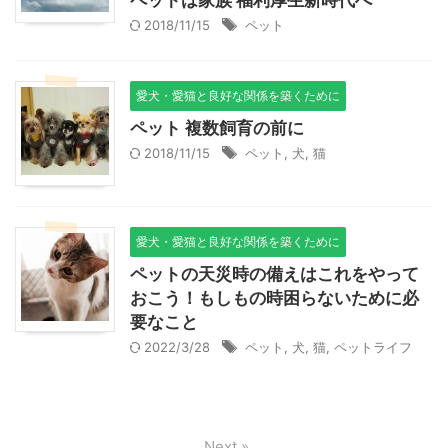
2018/11/15
ペット
愛犬・愛猫と良好な関係を築くために
ペット 複数飼育の前に
2018/11/15
ペット
,
犬
,
猫
愛犬・愛猫と良好な関係を築くために
ペットの天災時の備えはこれをやって
おこう！もしもの時困らないために必
要なこと
2022/3/28
ペット
,
犬
,
猫
,
ペットライフ
Next »