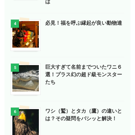
は
必見！福を呼ぶ縁起が良い動物達
4
巨大すぎて名前までついたワニ６
5
選！プラス幻の超ド級モンスター
たち
ワシ（鷲）とタカ（鷹）の違いと
6
は？その疑問をバシッと解決！