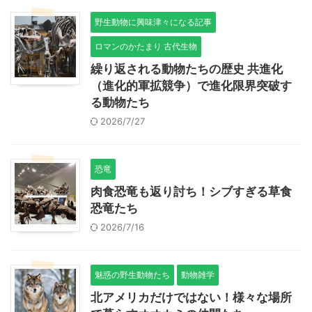
野生動物に興味津々になる記事
ロマンのかたまり 古代生物
繰り返される動物たちの歴史 共進化
（進化的軍拡競争）で進化限界突破す
る動物たち
2026/7/27
恐竜
肉食恐竜も返り討ち！シブすぎる草食
恐竜たち
2026/7/16
魅惑の野生動物たち
動物雑学
北アメリカだけではない！様々な場所