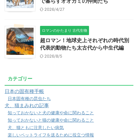
で暮らすオオカミの仲間たち
2026/4/27
ロマンのかたまり 古代生物
超ロマン！地球史上それぞれの時代別
代表的動物たち太古代から中生代編
2026/8/5
カテゴリー
日本の固有種手帳
日本固有種の昆虫たち
犬、猫まみれの記事
知っておかないと犬の健康や命に関わること
知っておかないと猫の健康や命に関わること
犬、猫ともに注意したい病気
楽しいペットライフを送るために役立つ情報