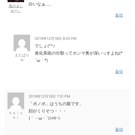
白いなぁ…。
風のまし
ゅー。
返信
2019年12月18日 8:25 PM
でしょ(^^♪
進化系統の分類ってホンマ奥が深いっすよね(*
えたばり
ゅ
´ω｀*)
返信
2019年12月19日 7:51 PM
「ボノボ」はうちの親です。
顔がくりそつ・・・
ｋｏｉｃ
ｈｉ
(｀・ω・´)ｼｬｷｰﾝ
返信