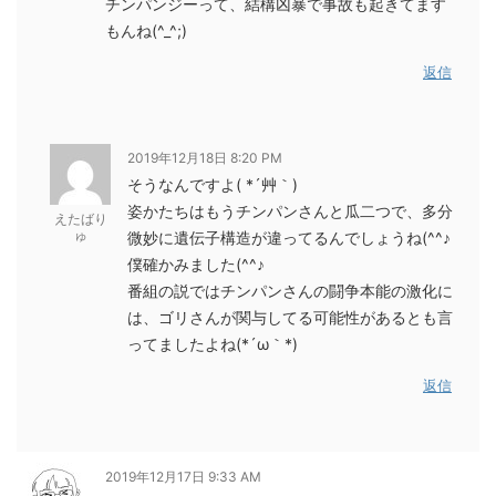
チンパンジーって、結構凶暴で事故も起きてます
もんね(^_^;)
返信
2019年12月18日 8:20 PM
そうなんですよ( *´艸｀)
姿かたちはもうチンパンさんと瓜二つで、多分
えたばり
ゅ
微妙に遺伝子構造が違ってるんでしょうね(^^♪
僕確かみました(^^♪
番組の説ではチンパンさんの闘争本能の激化に
は、ゴリさんが関与してる可能性があるとも言
ってましたよね(*´ω｀*)
返信
2019年12月17日 9:33 AM