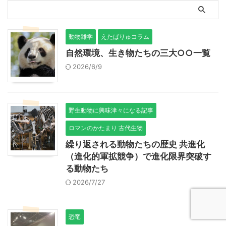
動物雑学
えたばりゅコラム
自然環境、生き物たちの三大○○一覧
2026/6/9
野生動物に興味津々になる記事
ロマンのかたまり 古代生物
繰り返される動物たちの歴史 共進化
（進化的軍拡競争）で進化限界突破す
る動物たち
2026/7/27
恐竜