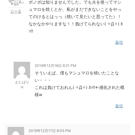
ボノボは知りませんでした。でも火を使ってマシ
ュマロを焼くとか、私がまだできないことをやっ
ビー玉
てのけるとはっっ（焼いて見たいと思ってた）！
なかなかやりますな！！負けてられない( ✧Д✧) ｶ
ｯ!!
返信
2019年12月18日 8:21 PM
そういえば、僕もマシュマロを焼いたことな
い・・・
えたばり
ゅ
これは負けておれん( ✧Д✧) ｶｯ!!←感化された模
様w
返信
2019年12月17日 8:05 PM