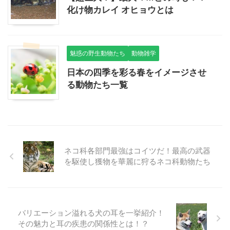
化け物カレイ オヒョウとは
魅惑の野生動物たち
動物雑学
日本の四季を彩る春をイメージさせ
る動物たち一覧
ネコ科各部門最強はコイツだ！最高の武器
を駆使し獲物を華麗に狩るネコ科動物たち
バリエーション溢れる犬の耳を一挙紹介！
その魅力と耳の疾患の関係性とは！？