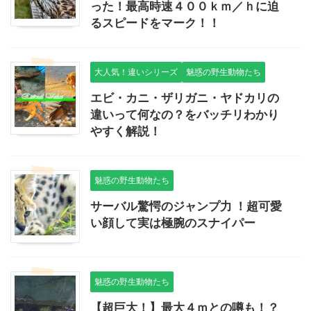
った！最高時速４００ｋｍ／ｈに迫
るスピードをマーク！！
大人気！違いシリーズ
魅惑の野生動物たち
エビ・カニ・ザリガニ・ヤドカリの
違いって何なの？をバッチリわかり
やすく解説！
魅惑の野生動物たち
サーバル驚愕のジャンプ力 ！超可愛
い顔して実は極腕のスナイパー
魅惑の野生動物たち
【超巨大！】最大４ｍとの噂も！？