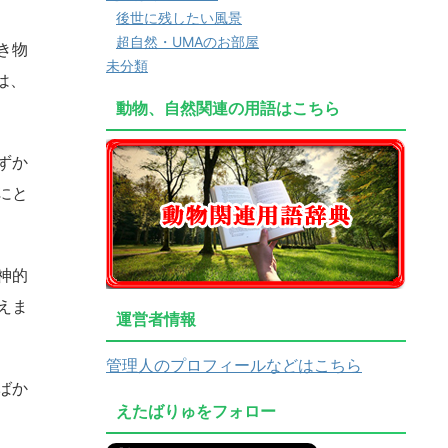
後世に残したい風景
超自然・UMAのお部屋
き物
未分類
は、
動物、自然関連の用語はこちら
ずか
にと
神的
えま
運営者情報
管理人のプロフィールなどはこちら
ばか
えたばりゅをフォロー