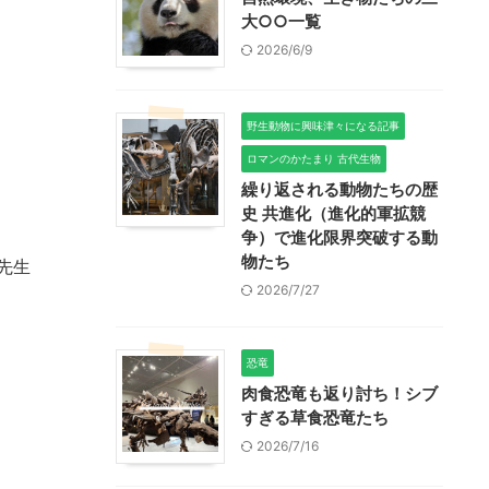
大○○一覧
2026/6/9
野生動物に興味津々になる記事
ロマンのかたまり 古代生物
繰り返される動物たちの歴
史 共進化（進化的軍拡競
争）で進化限界突破する動
物たち
先生
2026/7/27
恐竜
肉食恐竜も返り討ち！シブ
すぎる草食恐竜たち
2026/7/16