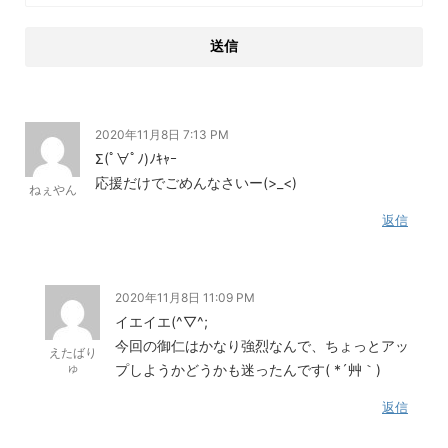
2020年11月8日 7:13 PM
Σ(ﾟ∀ﾟﾉ)ﾉｷｬｰ
応援だけでごめんなさいー(>_<)
ねぇやん
返信
2020年11月8日 11:09 PM
イエイエ(^▽^;
今回の御仁はかなり強烈なんで、ちょっとアッ
えたばり
ゅ
プしようかどうかも迷ったんです( *´艸｀)
返信