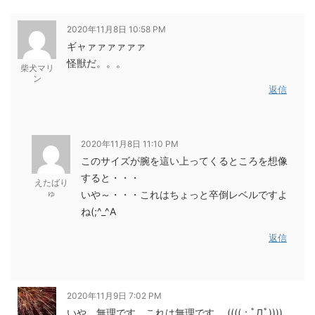
2020年11月8日 10:58 PM
ギャァァァァァァ
怪獣だ。。。
柴犬マリ
ン
返信
2020年11月8日 11:10 PM
このサイズが腕を這い上ってくるところを想像
すると・・・
えたばり
ゅ
いや～・・・これはちょっと卒倒レベルですよ
ね(;^_^A
返信
2020年11月9日 7:02 PM
いや、無理です。これは無理です。 ((((；ﾟДﾟ))))