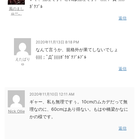
ｶﾞｸﾌﾞﾙ
風のまし
ゅー。
返信
2020年11月13日 8:18 PM
なんて言うか、規格外が果てしないでしょ
((((；ﾟДﾟ))))ｶﾞｸｶﾞｸﾌﾞﾙﾌﾞﾙ
えたばり
ゅ
返信
2020年11月10日 12:11 AM
ギャー、私も無理ですぅ。10cmのムカデだって無
理なのに、60cmはあり得ない。もはや橋梁かなに
Nick Ollie
かの様です。
返信