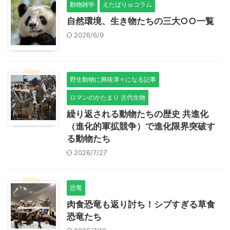
動物雑学
えたばりゅコラム
自然環境、生き物たちの三大○○一覧
2026/6/9
野生動物に興味津々になる記事
ロマンのかたまり 古代生物
繰り返される動物たちの歴史 共進化
（進化的軍拡競争）で進化限界突破す
る動物たち
2026/7/27
恐竜
肉食恐竜も返り討ち！シブすぎる草食
恐竜たち