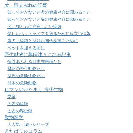
犬、猫まみれの記事
知っておかないと犬の健康や命に関わること
知っておかないと猫の健康や命に関わること
犬、猫ともに注意したい病気
楽しいペットライフを送るために役立つ情報
愛犬・愛猫と良好な関係を築くために
ペットを迎える前に
野生動物に興味津々になる記事
個性あふれる日本在来種たち
魅惑の野生動物たち
世界の危険生物たち
日本の危険動物
ロマンのかたまり 古代生物
恐竜
太古の魚類
太古の爬虫類
動物雑学
大人気！違いシリーズ
えたばりゅコラム