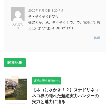
2020年11月13日 8:20 PM
そ・そうそう(^▽^;
橋梁とか、あ、そうそう！で、で、電車だと思
えたばり
ゅ
えば((((^▽^;))))ｶﾞｸｶﾞｸﾌﾞﾙﾌﾞﾙ
返信
関連記事
魅惑の野生動物たち
【ネコに水かき！？】スナドリネコ
ネコ界の隠れた超絶実力ハンターの
実力と魅力に迫る