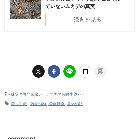
ていないムカデの真実
続きを見る
-
魅惑の野生動物たち
,
世界の危険生物たち
-
節足動物
,
肉食動物
,
捕食動物
,
変温動物
comment