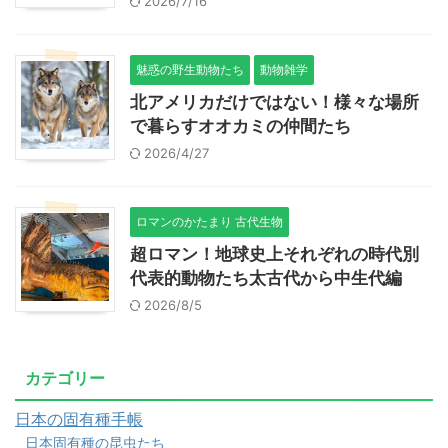
2026/7/16
魅惑の野生動物たち
動物雑学
北アメリカだけではない！様々な場所
で暮らすオオカミの仲間たち
2026/4/27
ロマンのかたまり 古代生物
超ロマン！地球史上それぞれの時代別
代表的動物たち太古代から中生代編
2026/8/5
カテゴリー
日本の固有種手帳
日本固有種の昆虫たち