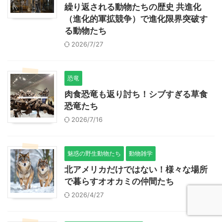
繰り返される動物たちの歴史 共進化
（進化的軍拡競争）で進化限界突破す
る動物たち
2026/7/27
恐竜
肉食恐竜も返り討ち！シブすぎる草食
恐竜たち
2026/7/16
魅惑の野生動物たち
動物雑学
北アメリカだけではない！様々な場所
で暮らすオオカミの仲間たち
2026/4/27