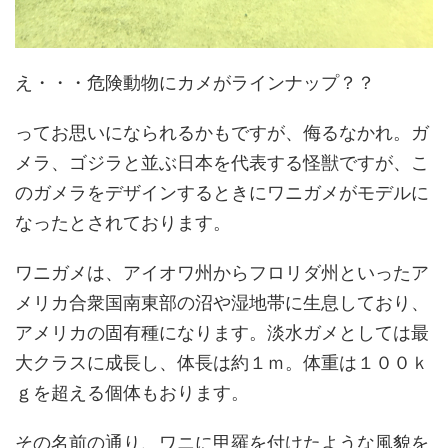
え・・・危険動物にカメがラインナップ？？
ってお思いになられるかもですが、侮るなかれ。ガ
メラ、ゴジラと並ぶ日本を代表する怪獣ですが、こ
のガメラをデザインするときにワニガメがモデルに
なったとされております。
ワニガメは、アイオワ州からフロリダ州といったア
メリカ合衆国南東部の沼や湿地帯に生息しており、
アメリカの固有種になります。淡水ガメとしては最
大クラスに成長し、体長は約１ｍ。体重は１００ｋ
ｇを超える個体もおります。
その名前の通り、ワニに甲羅を付けたような風貌を