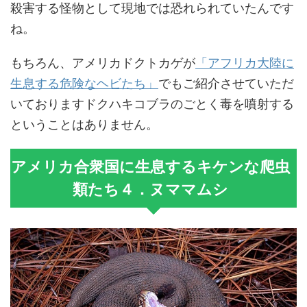
殺害する怪物として現地では恐れられていたんです
ね。
もちろん、アメリカドクトカゲが
「アフリカ大陸に
生息する危険なヘビたち」
でもご紹介させていただ
いておりますドクハキコブラのごとく毒を噴射する
ということはありません。
アメリカ合衆国に生息するキケンな爬虫
類たち４．ヌママムシ