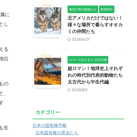
魅惑の野生動物たち
動物雑学
属に
北アメリカだけではない！
とし
様々な場所で暮らすオオカ
ミの仲間たち
2026/4/27
える
地位
ロマンのかたまり 古代生物
超ロマン！地球史上それぞ
れの時代別代表的動物たち
太古代から中生代編
もの
2026/8/5
と、
す
カテゴリー
日本の固有種手帳
も生
日本固有種の昆虫たち