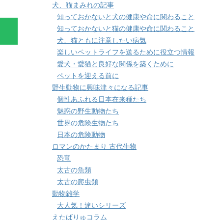
犬、猫まみれの記事
知っておかないと犬の健康や命に関わること
知っておかないと猫の健康や命に関わること
犬、猫ともに注意したい病気
楽しいペットライフを送るために役立つ情報
愛犬・愛猫と良好な関係を築くために
ペットを迎える前に
野生動物に興味津々になる記事
個性あふれる日本在来種たち
魅惑の野生動物たち
世界の危険生物たち
日本の危険動物
ロマンのかたまり 古代生物
恐竜
太古の魚類
太古の爬虫類
動物雑学
大人気！違いシリーズ
えたばりゅコラム