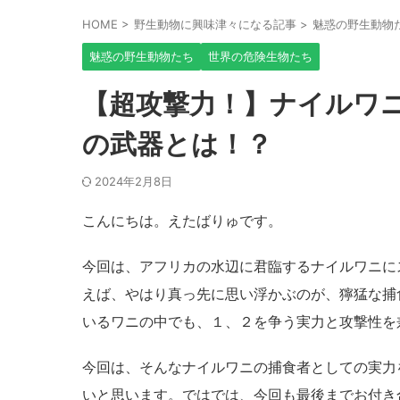
HOME
>
野生動物に興味津々になる記事
>
魅惑の野生動物
魅惑の野生動物たち
世界の危険生物たち
【超攻撃力！】ナイルワ
の武器とは！？
2024年2月8日
こんにちは。えたばりゅです。
今回は、アフリカの水辺に君臨するナイルワニに
えば、やはり真っ先に思い浮かぶのが、獰猛な捕
いるワニの中でも、１、２を争う実力と攻撃性を
今回は、そんなナイルワニの捕食者としての実力
いと思います。ではでは、今回も最後までお付き