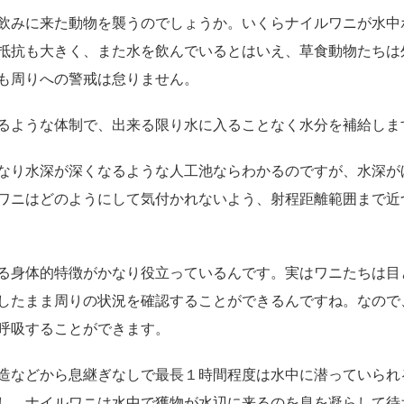
飲みに来た動物を襲うのでしょうか。いくらナイルワニが水中
抵抗も大きく、また水を飲んでいるとはいえ、草食動物たちは
も周りへの警戒は怠りません。
るような体制で、出来る限り水に入ることなく水分を補給しま
なり水深が深くなるような人工池ならわかるのですが、水深が
ワニはどのようにして気付かれないよう、射程距離範囲まで近
る身体的特徴がかなり役立っているんです。実はワニたちは目
したまま周りの状況を確認することができるんですね。なので
呼吸することができます。
造などから息継ぎなしで最長１時間程度は水中に潜っていられ
し、ナイルワニは水中で獲物が水辺に来るのを息を凝らして待