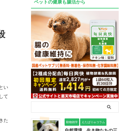
ペットの健康も腸活から
殺
とい
して
きた
動物雑学
えたばりゅコラム
自然環境、生き物たちの三