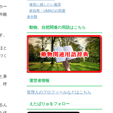
後世に残したい風景
ホー
超自然・UMAのお部屋
外敵
未分類
動物、自然関連の用語はこちら
す。
ほと
づく
と鼻
運営者情報
、呼
管理人のプロフィールなどはこちら
えたばりゅをフォロー
るん
ち伏