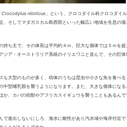
「
Crocodylus niloticus
」という、クロコダイル科クロコダイル
近、そしてマダガスカル島西部といった幅広い地域を生息の場
の持ち主で、その体長は平均約４ｍ、巨大な個体では５ｍを超
アジア・オーストラリア系統のイリエワニと並んで、その巨体
ズも大型のものが多く、幼体のうちは昆虫や小さな魚を食べる
の中型哺乳類を襲うようになります。また、大きな個体になる
ほか、カバの幼獣やアフリカスイギュウを襲うこともあるんで
んで進出しないにしろ、海水に耐性があり汽水域や海岸付近で