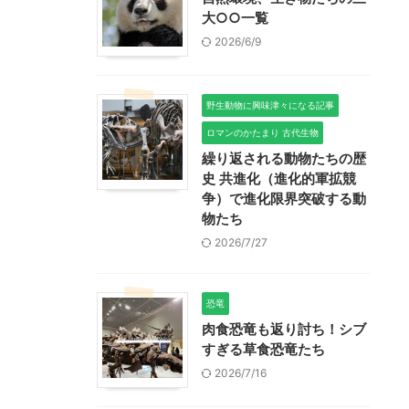
大○○一覧
2026/6/9
！
野生動物に興味津々になる記事
ロマンのかたまり 古代生物
繰り返される動物たちの歴
史 共進化（進化的軍拡競
争）で進化限界突破する動
物たち
2026/7/27
恐竜
肉食恐竜も返り討ち！シブ
すぎる草食恐竜たち
2026/7/16