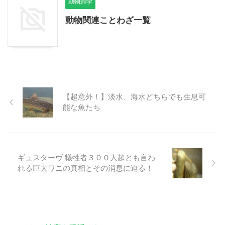
動物雑学
動物関連ことわざ一覧
【超意外！】淡水、海水どちらでも生息可
能な魚たち
ギュスターヴ 犠牲者３００人超とも言わ
れる巨大ワニの真相とその消息に迫る！