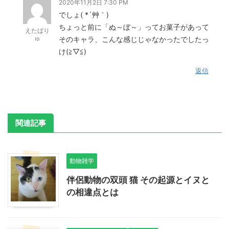
2020年11月2日 7:30 PM
でしょ( *´艸｀)
ちょっと前に「ぬ～ぼ～」ってお菓子があって
えたばり
ゅ
そのキャラ、こんな感じじゃなかったでしたっ
け(≧▽≦)
返信
関連記事
動物雑学
伴侶動物の双頭 猫 その起源とイヌと
の相違点とは