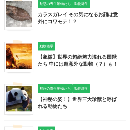
魅惑の野生動物たち
動物雑学
カラスガレイ その気になるお顔は意
外にコワモテ！？
動物雑学
【象徴】世界の超絶魅力溢れる国獣
たち 中には超意外な動物（？）も！
魅惑の野生動物たち
動物雑学
【神秘の姿！】世界三大珍獣と呼ば
れる動物たち