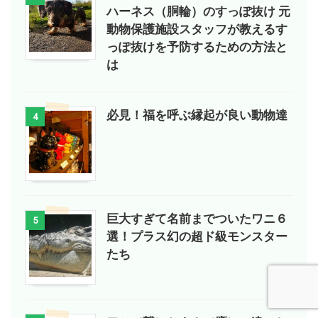
ハーネス（胴輪）のすっぽ抜け 元
動物保護施設スタッフが教えるす
っぽ抜けを予防するための方法と
は
必見！福を呼ぶ縁起が良い動物達
4
巨大すぎて名前までついたワニ６
5
選！プラス幻の超ド級モンスター
たち