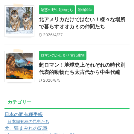
魅惑の野生動物たち
動物雑学
北アメリカだけではない！様々な場所
で暮らすオオカミの仲間たち
2026/4/27
ロマンのかたまり 古代生物
超ロマン！地球史上それぞれの時代別
代表的動物たち太古代から中生代編
2026/8/5
カテゴリー
日本の固有種手帳
日本固有種の昆虫たち
犬、猫まみれの記事