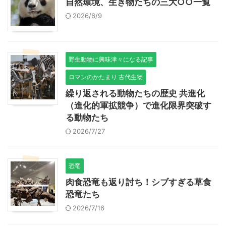
自然環境、生き物たちの三大○○一覧
2026/6/9
野生動物に興味津々になる記事
ロマンのかたまり 古代生物
繰り返される動物たちの歴史 共進化
（進化的軍拡競争）で進化限界突破す
る動物たち
2026/7/27
恐竜
肉食恐竜も返り討ち！シブすぎる草食
恐竜たち
2026/7/16