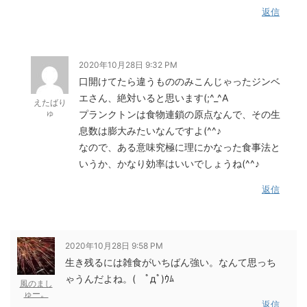
返信
2020年10月28日 9:32 PM
口開けてたら違うもののみこんじゃったジンベ
エさん、絶対いると思います(;^_^A
えたばり
ゅ
プランクトンは食物連鎖の原点なんで、その生
息数は膨大みたいなんですよ(^^♪
なので、ある意味究極に理にかなった食事法と
いうか、かなり効率はいいでしょうね(^^♪
返信
2020年10月28日 9:58 PM
生き残るには雑食がいちばん強い。なんて思っち
ゃうんだよね。( ﾟдﾟ)ｳﾑ
風のまし
ゅー。
返信