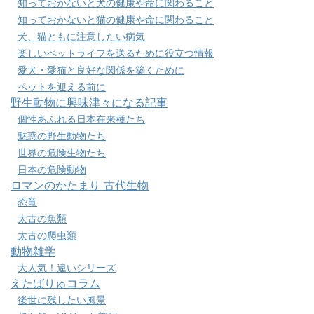
知っておかないと犬の健康や命に関わること
知っておかないと猫の健康や命に関わること
犬、猫ともに注意したい病気
楽しいペットライフを送るために役立つ情報
愛犬・愛猫と良好な関係を築くために
ペットを迎える前に
野生動物に興味津々になる記事
個性あふれる日本在来種たち
魅惑の野生動物たち
世界の危険生物たち
日本の危険動物
ロマンのかたまり 古代生物
恐竜
太古の魚類
太古の爬虫類
動物雑学
大人気！違いシリーズ
えたばりゅコラム
後世に残したい風景