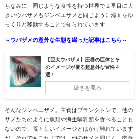
ちなみに、同じような食性を持つ世界で２番目に大
きいウバザメもジンベエザメと同じように海面をゆ
っくりと移動することで知られています。
～ウバザメの意外な生態を綴った記事はこちら～
【巨大ウバザメ】圧巻の巨体とそ
のイメージが覆る超意外な習性４
選！
続きを見る
そんなジンベエザメ。主食はプランクトンで、他の
サメたちのように魚類や海生哺乳類を食べることも
ないので、荒々しいイメージとはかけ離れています
が、それでもこれまでは、他のサメと同じく、肉食