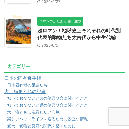
2026/4/27
ロマンのかたまり 古代生物
超ロマン！地球史上それぞれの時代別
代表的動物たち太古代から中生代編
2026/8/5
カテゴリー
日本の固有種手帳
日本固有種の昆虫たち
犬、猫まみれの記事
知っておかないと犬の健康や命に関わること
知っておかないと猫の健康や命に関わること
犬、猫ともに注意したい病気
楽しいペットライフを送るために役立つ情報
愛犬・愛猫と良好な関係を築くために