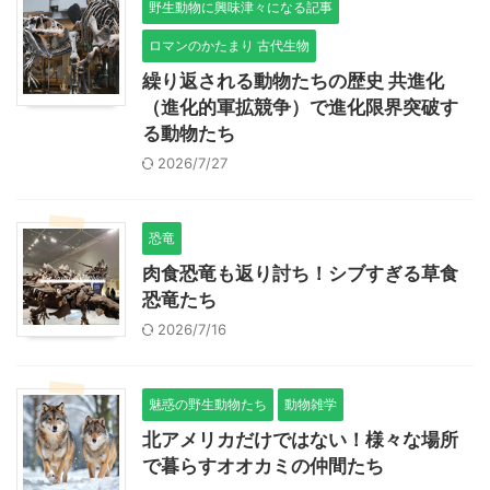
野生動物に興味津々になる記事
ロマンのかたまり 古代生物
繰り返される動物たちの歴史 共進化
（進化的軍拡競争）で進化限界突破す
る動物たち
2026/7/27
恐竜
肉食恐竜も返り討ち！シブすぎる草食
恐竜たち
2026/7/16
魅惑の野生動物たち
動物雑学
北アメリカだけではない！様々な場所
で暮らすオオカミの仲間たち