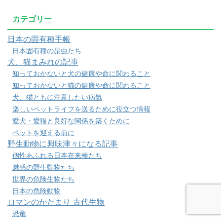
カテゴリー
日本の固有種手帳
日本固有種の昆虫たち
犬、猫まみれの記事
知っておかないと犬の健康や命に関わること
知っておかないと猫の健康や命に関わること
犬、猫ともに注意したい病気
楽しいペットライフを送るために役立つ情報
愛犬・愛猫と良好な関係を築くために
ペットを迎える前に
野生動物に興味津々になる記事
個性あふれる日本在来種たち
魅惑の野生動物たち
世界の危険生物たち
日本の危険動物
ロマンのかたまり 古代生物
恐竜