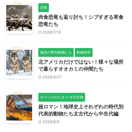
恐竜
肉食恐竜も返り討ち！シブすぎる草食
恐竜たち
2026/7/16
魅惑の野生動物たち
動物雑学
北アメリカだけではない！様々な場所
で暮らすオオカミの仲間たち
2026/4/27
ロマンのかたまり 古代生物
超ロマン！地球史上それぞれの時代別
代表的動物たち太古代から中生代編
2026/8/5