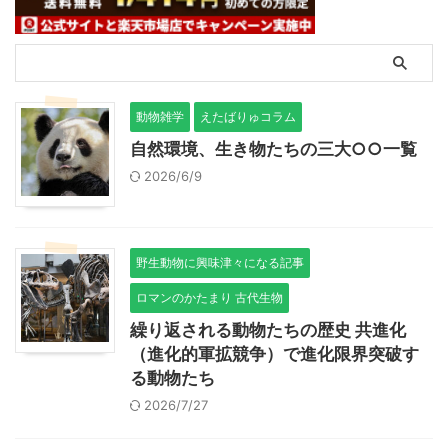
動物雑学
えたばりゅコラム
自然環境、生き物たちの三大○○一覧
2026/6/9
野生動物に興味津々になる記事
ロマンのかたまり 古代生物
繰り返される動物たちの歴史 共進化
（進化的軍拡競争）で進化限界突破す
る動物たち
2026/7/27