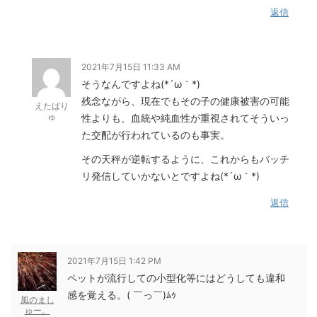
返信
2021年7月15日 11:33 AM
そうなんですよね(*´ω｀*)
残念ながら、現在でもその子の健康被害の可能
えたばり
ゅ
性よりも、血統や純血性が重視されてそういっ
た交配が行われているのも事実。
その天秤が逆転するように、これからもバッチ
リ発信していかないとですよね(*´ω｀*)
返信
2021年7月15日 1:42 PM
ペットが流行しての小型化等にはどうしても違和
感を覚える。( ￣っ￣)ﾑｩ
風のまし
ゅー。