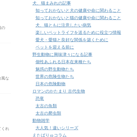
犬、猫まみれの記事
知っておかないと犬の健康や命に関わること
知っておかないと猫の健康や命に関わること
犬、猫ともに注意したい病気
猫の
楽しいペットライフを送るために役立つ情報
愛犬・愛猫と良好な関係を築くために
ペットを迎える前に
野生動物に興味津々になる記事
個性あふれる日本在来種たち
魅惑の野生動物たち
世界の危険生物たち
台風な
日本の危険動物
ロマンのかたまり 古代生物
恐竜
太古の魚類
太古の爬虫類
動物雑学
大人気！違いシリーズ
てくれ
えたばりゅコラム