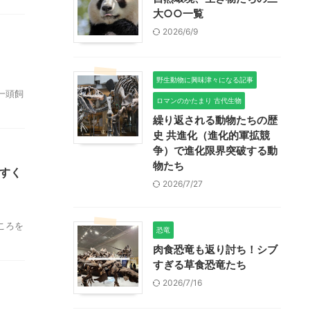
大○○一覧
2026/6/9
野生動物に興味津々になる記事
一頭飼
ロマンのかたまり 古代生物
繰り返される動物たちの歴
史 共進化（進化的軍拡競
争）で進化限界突破する動
物たち
すく
2026/7/27
ころを
恐竜
肉食恐竜も返り討ち！シブ
すぎる草食恐竜たち
2026/7/16