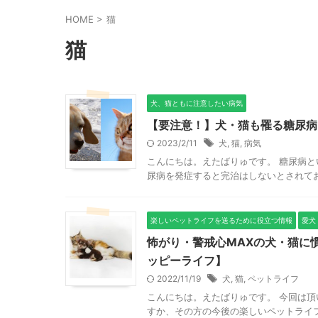
HOME
>
猫
猫
犬、猫ともに注意したい病気
【要注意！】犬・猫も罹る糖尿病
2023/2/11
犬
,
猫
,
病気
こんにちは。えたばりゅです。 糖尿病
尿病を発症すると完治はしないとされてお
楽しいペットライフを送るために役立つ情報
愛犬
怖がり・警戒心MAXの犬・猫に
ッピーライフ】
2022/11/19
犬
,
猫
,
ペットライフ
こんにちは。えたばりゅです。 今回は
すか、その方の今後の楽しいペットライフ