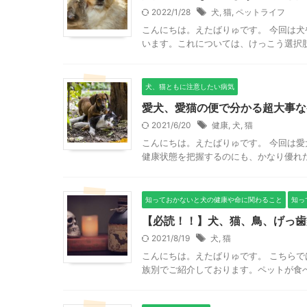
2022/1/28
犬
,
猫
,
ペットライフ
こんにちは。えたばりゅです。 今回は
います。これについては、けっこう選択肢
犬、猫ともに注意したい病気
愛犬、愛猫の便で分かる超大事な
2021/6/20
健康
,
犬
,
猫
こんにちは。えたばりゅです。 今回は愛
健康状態を把握するのにも、かなり優れた
知っておかないと犬の健康や命に関わること
知っ
【必読！！】犬、猫、鳥、げっ歯
2021/8/19
犬
,
猫
こんにちは。えたばりゅです。 こちら
族別でご紹介しております。ペットが食べ