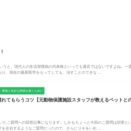
！
というと、現代人の生活習慣病の代表格といっても過言ではないですよね。一
り、現在の最新医学をもってしても、治すことのできな ...
・愛猫と良好な関係を築くために
慣れてもらうコツ【元動物保護施設スタッフが教えるペットと
頂いたご質問への回答記事になります。しかもちょっと今回のご質問は切実と
を左右するようなご質問だったので、さらにリキをいれ ...