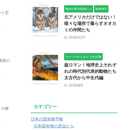
魅惑の野生動物たち
動物雑学
いと思
北アメリカだけではない！
様々な場所で暮らすオオカ
ミの仲間たち
2026/4/27
ロマンのかたまり 古代生物
愛猫の
超ロマン！地球史上それぞ
れの時代別代表的動物たち
太古代から中生代編
2026/8/5
カテゴリー
トの種
日本の固有種手帳
日本固有種の昆虫たち