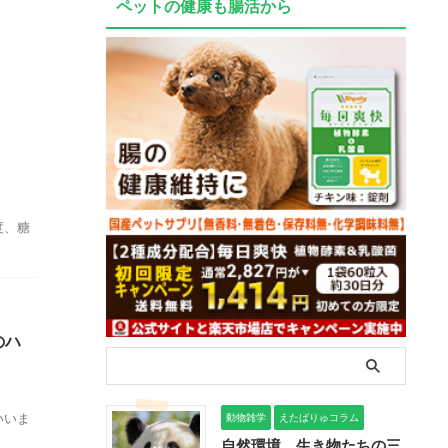
ペットの健康も腸活から
度、糖
のハ
いいま
動物雑学
えたばりゅコラム
自然環境、生き物たちの三