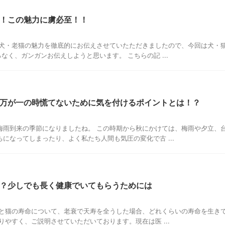
！この魅力に虜必至！！
老犬・老猫の魅力を徹底的にお伝えさせていたただきましたので、今回は犬・
なく、ガンガンお伝えしようと思います。 こちらの記 ...
万が一の時慌てないために気を付けるポイントとは！？
梅雨到来の季節になりましたね。 この時期から秋にかけては、梅雨や夕立、
になってしまったり、よく私たち人間も気圧の変化で古 ...
？少しでも長く健康でいてもらうためには
犬と猫の寿命について、老衰で天寿を全うした場合、どれくらいの寿命を生き
りやすく、ご説明させていただいております。現在は医 ...