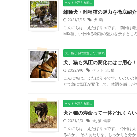
ペットを迎える前に
雑種犬・雑種猫の魅力を徹底紹介
2021/7/15
犬
,
猫
こんにちは。えたばりゅです。 前回は
MIX種、いわゆる雑種の魅力を余すところ
犬、猫ともに注意したい病気
犬、猫も気圧の変化にはご用心！
2022/9/6
ペット
,
犬
,
猫
こんにちは。えたばりゅです。いよいよ
どで急に気圧が変化して、体調を崩しがち
ペットを迎える前に
犬と猫の寿命って一体どれくらい
2021/2/3
犬
,
猫
,
健康
こんにちは。えたばりゅです。 今回は
るのか。 そのあたりを、しっかりと分か