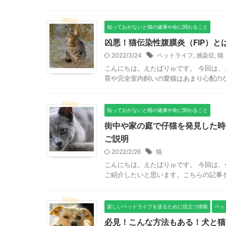
知っておかないと猫の健康や命に関わること
凶悪！猫伝染性腹膜炎（FIP）
2022/3/24
ペットライフ
,
感染症
,
猫
こんにちは。えたばりゅです。 今回は、
育や完全室内飼いの愛猫はあまり心配のな
知っておかないと猫の健康や命に関わること
街中や家の庭で仔猫を発見した時
ご説明
2022/2/26
猫
こんにちは。えたばりゅです。 今回は、
ご紹介したいと思います。こちらの記事を
楽しいペットライフを送るために役立つ情報
ペッ
必見！こんな方法もある！犬と猫