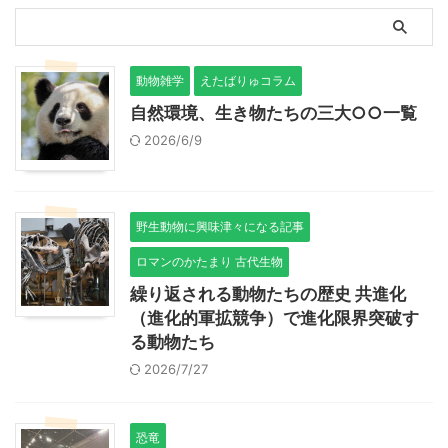
動物雑学
えたばりゅコラム
自然環境、生き物たちの三大○○一覧
2026/6/9
野生動物に興味津々になる記事
ロマンのかたまり 古代生物
繰り返される動物たちの歴史 共進化
（進化的軍拡競争）で進化限界突破す
る動物たち
2026/7/27
恐竜