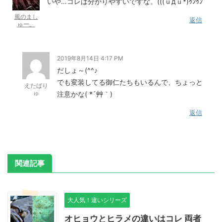
いや…コレは分かりやすいですな。(((ｕдｕ*)ｩﾝｩﾝ
風のまし
返信
ゅー。
2019年8月14日 4:17 PM
だしょ～(^^♪
でも変装してる御仁たちもいるんで、ちょっと
えたばり
ゅ
注意かな( *´艸｀)
返信
関連記事
大人気！違いシリーズ
オヒョウとヒラメの違いはコレ 両者