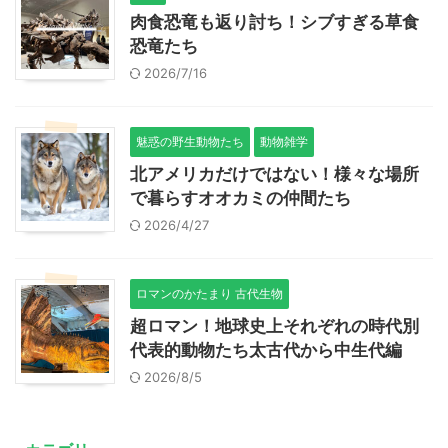
肉食恐竜も返り討ち！シブすぎる草食
恐竜たち
2026/7/16
魅惑の野生動物たち
動物雑学
北アメリカだけではない！様々な場所
で暮らすオオカミの仲間たち
2026/4/27
ロマンのかたまり 古代生物
超ロマン！地球史上それぞれの時代別
代表的動物たち太古代から中生代編
2026/8/5