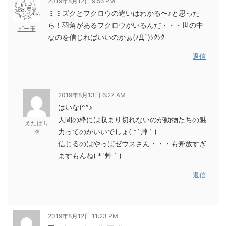
2019年8月12日 9:56 PM
ミミズクとフクロウの違いはわかる〜♪と思った
ら！羽角があるフクロウがいるんだ・・・世の中
ビー玉
なのを信じればいいのかぁ(ﾉД`)ｼｸｼｸ
返信
2019年8月13日 6:27 AM
はいな(^^♪
人間の枠には収まり切れないのが動物たちの魅
えたばり
ゅ
力ってのがいいでしょ( *´艸｀)
信じるのはやっぱゼウスさん・・・も奔放すぎ
ますもんね( *´艸｀)
返信
2019年8月12日 11:23 PM