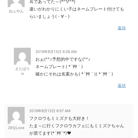
耳であってた～(*^▽^*)
違いがわかりにくい子はネームプレート付けても
ねぇやん
らいましょう(・∀・)
返信
2019年8月13日 6:28 AM
おぉ(^^♪予想的中ですな(^^♪
ネームプレート( *´艸｀)
えたばり
ゅ
確かにそれは名案かも( *´艸｀)( *´艸｀)
返信
2019年8月13日 6:57 AM
フクロウもミミズクも大好き！
たま～に行くフクロウカフェにもミミズクちゃん
29ＱLove
が居てます(*´艸`*)❤︎