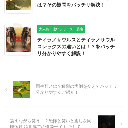
は？その疑問をバッチリ解決！
大人気！違いシリーズ
恐竜
ティラノサウルスとティラノサウル
スレックスの違いとは！？をバッチ
リ分かりやすく解説！
両生類とは？種類の実例を交えてバッチリ
分かりやすくご紹介！
震えながら笑う！？恐怖と笑いと癒しを同
時体験 稲川淳二の怪談ナイト そして