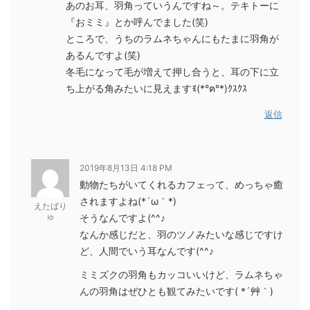
あのお耳、羽角っていうんですね～。テキトーに
『おミミ』とか呼んでました(笑)
ところで、うちのラムネちゃんにもたまに羽角が
あるんですよ(笑)
冬毛になって毛が増えて押し合うと、耳の下に立
ち上がる角みたいに見えますꉂ(*°ฅ°*)ｸｽｸｽ
返信
2019年8月13日 4:18 PM
動物たちがいてくれるカフェって、めっちゃ癒
されますよね(*´ω｀*)
えたばり
ゅ
そうなんですよ(^^♪
なんか感じだと、羽のツノみたいな感じですけ
ど、人間でいう耳なんです(^^♪
ミミズクの羽角もカッコいいけど、ラムネちゃ
んの羽角はぜひとも観てみたいです( *´艸｀)