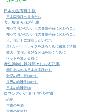
カテゴリー
日本の固有種手帳
日本固有種の昆虫たち
犬、猫まみれの記事
知っておかないと犬の健康や命に関わること
知っておかないと猫の健康や命に関わること
犬、猫ともに注意したい病気
楽しいペットライフを送るために役立つ情報
愛犬・愛猫と良好な関係を築くために
ペットを迎える前に
野生動物に興味津々になる記事
個性あふれる日本在来種たち
魅惑の野生動物たち
世界の危険生物たち
日本の危険動物
ロマンのかたまり 古代生物
恐竜
太古の魚類
太古の爬虫類