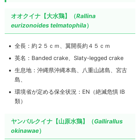
オオクイナ【大水鶏】（
Rallina
eurizonoides telmatophila
）
全長：約２５ｃｍ、翼開長約４５ｃｍ
英名：Banded crake、Slaty-legged crake
生息地：沖縄県沖縄本島、八重山諸島、宮古
島、
環境省が定める保全状況：EN（絶滅危惧 ⅠB
類）
ヤンバルクイナ【山原水鶏】（
Gallirallus
okinawae
）