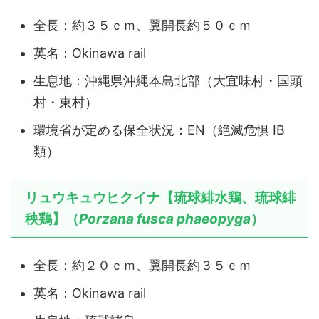
全長：約３５ｃｍ、翼開長約５０ｃｍ
英名：Okinawa rail
生息地：沖縄県沖縄本島北部（大宜味村・国頭
村・東村）
環境省が定める保全状況：EN（絶滅危惧 ⅠB
類）
リュウキュウヒクイナ【琉球緋水鶏、琉球緋
秧鶏】（
Porzana fusca phaeopyga
）
全長：約２０ｃｍ、翼開長約３５ｃｍ
英名：Okinawa rail