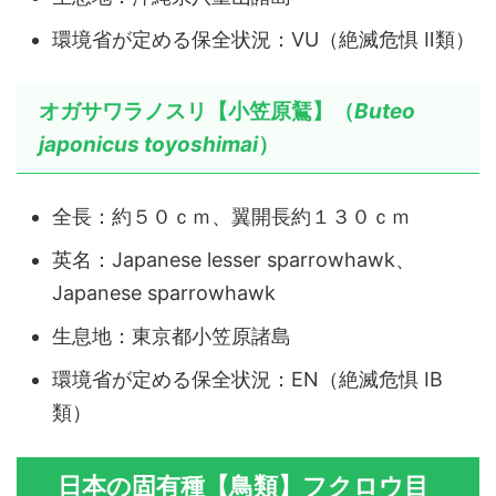
環境省が定める保全状況：VU（絶滅危惧 Ⅱ類）
オガサワラノスリ【小笠原鵟】（
Buteo
japonicus toyoshimai
）
全長：約５０ｃｍ、翼開長約１３０ｃｍ
英名：Japanese lesser sparrowhawk、
Japanese sparrowhawk
生息地：東京都小笠原諸島
環境省が定める保全状況：EN（絶滅危惧 ⅠB
類）
日本の固有種【鳥類】フクロウ目