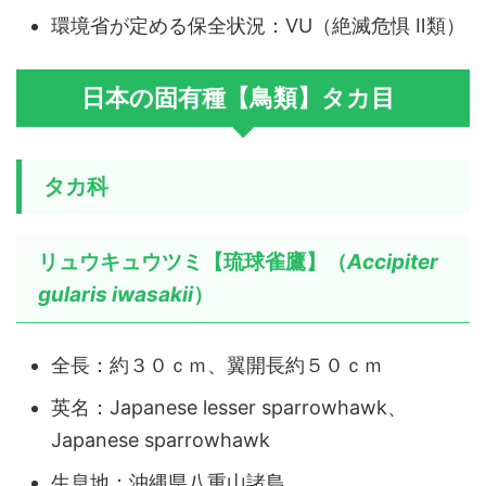
環境省が定める保全状況：VU（絶滅危惧 Ⅱ類）
日本の固有種【鳥類】タカ目
タカ科
リュウキュウツミ【琉球雀鷹】（
Accipiter
gularis iwasakii
）
全長：約３０ｃｍ、翼開長約５０ｃｍ
英名：Japanese lesser sparrowhawk、
Japanese sparrowhawk
生息地：沖縄県八重山諸島