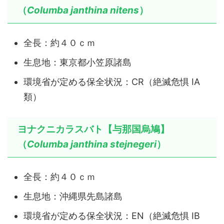
（
Columba janthina nitens
）
全長：約４０ｃｍ
生息地：東京都小笠原諸島
環境省が定める保全状況：CR（絶滅危惧 ⅠA
類）
ヨナクニカラスバト【与那国烏鳩】
（
Columba janthina
stejnegeri
）
全長：約４０ｃｍ
生息地：沖縄県先島諸島
環境省が定める保全状況：EN（絶滅危惧 ⅠB