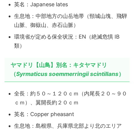
英名：Japanese lates
生息地：中部地方の山岳地帯（頸城山塊、飛騨
山脈、御嶽山、赤石山脈）
環境省が定める保全状況：EN（絶滅危惧 ⅠB
類）
ヤマドリ【山鳥】別名：キタヤマドリ
（
Syrmaticus soemmerringii scintillans
）
全長：約５０～１２０ｃｍ（内尾長２０～９０
ｃｍ）、翼開長約２０ｃｍ
英名：Copper pheasant
生息地：島根県、兵庫県北部より北のエリア