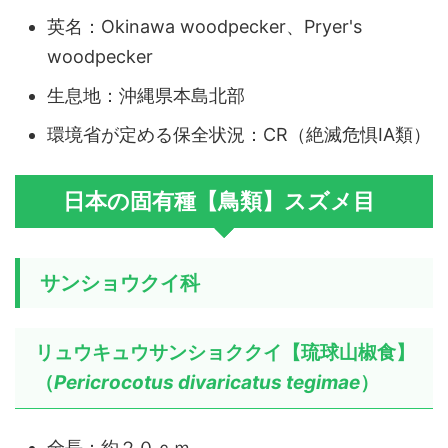
英名：Okinawa woodpecker、Pryer's
woodpecker
生息地：沖縄県本島北部
環境省が定める保全状況：CR（絶滅危惧ⅠA類）
日本の固有種【鳥類】スズメ目
サンショウクイ科
リュウキュウサンショククイ【琉球山椒食】
（
Pericrocotus divaricatus tegimae
）
全長：約２０ｃｍ