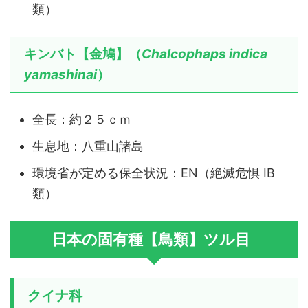
類）
キンバト【金鳩】（
Chalcophaps indica
yamashinai
）
全長：約２５ｃｍ
生息地：八重山諸島
環境省が定める保全状況：EN（絶滅危惧 ⅠB
類）
日本の固有種【鳥類】ツル目
クイナ科