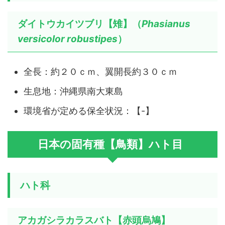
ダイトウカイツブリ【雉】（
Phasianus
versicolor robustipes
）
全長：約２０ｃｍ、翼開長約３０ｃｍ
生息地：沖縄県南大東島
環境省が定める保全状況：【-】
日本の固有種【鳥類】ハト目
ハト科
アカガシラカラスバト【赤頭烏鳩】