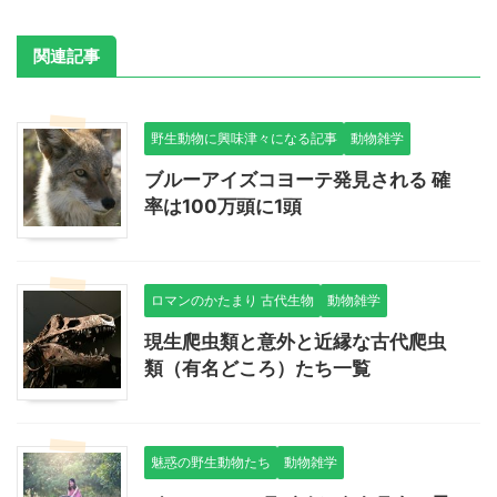
関連記事
野生動物に興味津々になる記事
動物雑学
ブルーアイズコヨーテ発見される 確
率は100万頭に1頭
ロマンのかたまり 古代生物
動物雑学
現生爬虫類と意外と近縁な古代爬虫
類（有名どころ）たち一覧
魅惑の野生動物たち
動物雑学