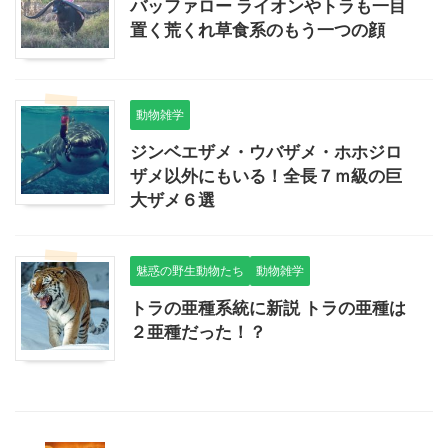
バッファロー ライオンやトラも一目
置く荒くれ草食系のもう一つの顔
動物雑学
ジンベエザメ・ウバザメ・ホホジロ
ザメ以外にもいる！全長７ｍ級の巨
大ザメ６選
魅惑の野生動物たち
動物雑学
トラの亜種系統に新説 トラの亜種は
２亜種だった！？