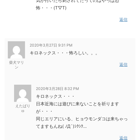
気が付いたら刺されてたってのはやっぱ恐
怖・・・(T▽T)
返信
2020年3月27日 9:31 PM
キロネックス・・・怖ろしい。。。
柴犬マリ
返信
ン
2020年3月28日 8:32 PM
キロネックス・・・
日本近海には遊びに来ないことを祈ります
えたばり
ゅ
が・・・
同じエリアにいる、ヒョウモンダコは来ちゃっ
てますもんね( ﾉД`)ｼｸｼｸ…
返信