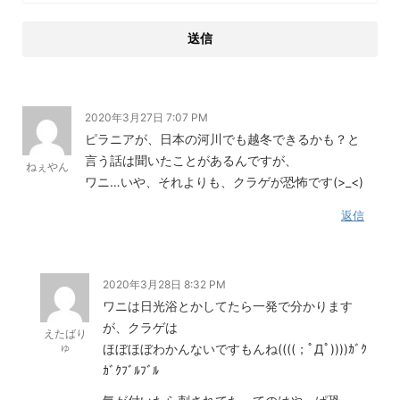
2020年3月27日 7:07 PM
ピラニアが、日本の河川でも越冬できるかも？と
言う話は聞いたことがあるんですが、
ねぇやん
ワニ…いや、それよりも、クラゲが恐怖です(>_<)
返信
2020年3月28日 8:32 PM
ワニは日光浴とかしてたら一発で分かります
が、クラゲは
えたばり
ゅ
ほぼほぼわかんないですもんね((((；ﾟДﾟ))))ｶﾞｸ
ｶﾞｸﾌﾞﾙﾌﾞﾙ