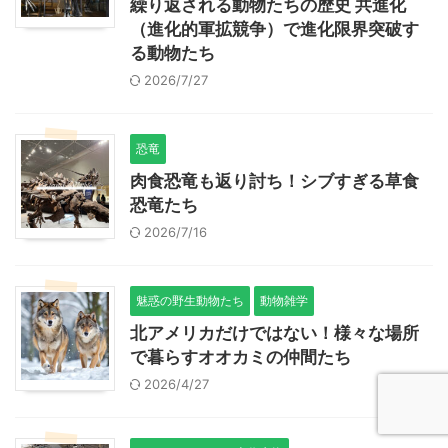
繰り返される動物たちの歴史 共進化
（進化的軍拡競争）で進化限界突破す
る動物たち
2026/7/27
恐竜
肉食恐竜も返り討ち！シブすぎる草食
恐竜たち
2026/7/16
魅惑の野生動物たち
動物雑学
北アメリカだけではない！様々な場所
で暮らすオオカミの仲間たち
2026/4/27