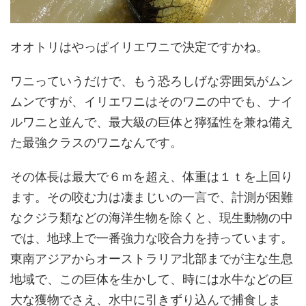
オオトリはやっぱイリエワニで決定ですかね。
ワニっていうだけで、もう恐ろしげな雰囲気がムン
ムンですが、イリエワニはそのワニの中でも、ナイ
ルワニと並んで、最大級の巨体と獰猛性を兼ね備え
た最強クラスのワニなんです。
その体長は最大で６ｍを超え、体重は１ｔを上回り
ます。その咬む力は凄まじいの一言で、計測が困難
なクジラ類などの海洋生物を除くと、現生動物の中
では、地球上で一番強力な咬合力を持っています。
東南アジアからオーストラリア北部までが主な生息
地域で、この巨体を生かして、時には水牛などの巨
大な獲物でさえ、水中に引きずり込んで捕食しま