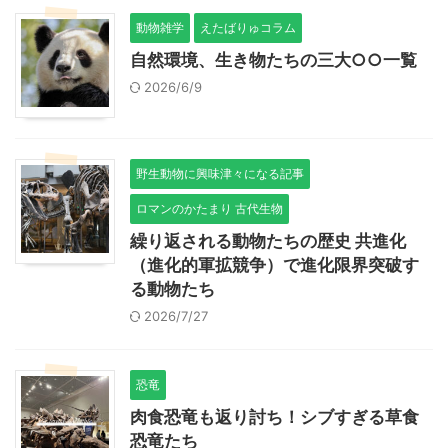
動物雑学
えたばりゅコラム
自然環境、生き物たちの三大○○一覧
2026/6/9
野生動物に興味津々になる記事
ロマンのかたまり 古代生物
繰り返される動物たちの歴史 共進化
（進化的軍拡競争）で進化限界突破す
る動物たち
2026/7/27
恐竜
肉食恐竜も返り討ち！シブすぎる草食
恐竜たち