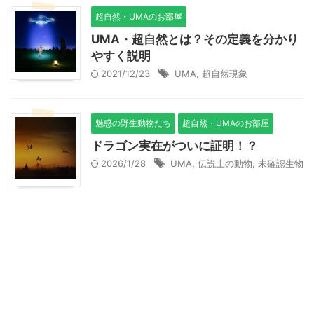
超自然・UMAのお部屋
UMA・超自然とは？その定義を分かり
やすく説明
2021/12/23
UMA
,
超自然現象
魅惑の野生動物たち
超自然・UMAのお部屋
ドラゴン実在がついに証明！？
2026/1/28
UMA
,
伝説上の動物
,
未確認生物