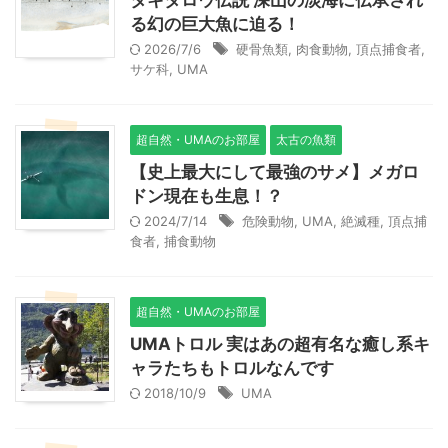
タキタロウ伝説 深山の淡海に伝承され
る幻の巨大魚に迫る！
2026/7/6
硬骨魚類
,
肉食動物
,
頂点捕食者
,
サケ科
,
UMA
超自然・UMAのお部屋
太古の魚類
【史上最大にして最強のサメ】メガロ
ドン現在も生息！？
2024/7/14
危険動物
,
UMA
,
絶滅種
,
頂点捕
食者
,
捕食動物
超自然・UMAのお部屋
UMAトロル 実はあの超有名な癒し系キ
ャラたちもトロルなんです
2018/10/9
UMA