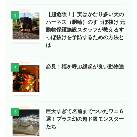
【超危険！】実はかなり多い犬の
3
ハーネス（胴輪）のすっぽ抜け 元
動物保護施設スタッフが教えるす
っぽ抜けを予防するための方法と
は
必見！福を呼ぶ縁起が良い動物達
4
巨大すぎて名前までついたワニ６
5
選！プラス幻の超ド級モンスター
たち