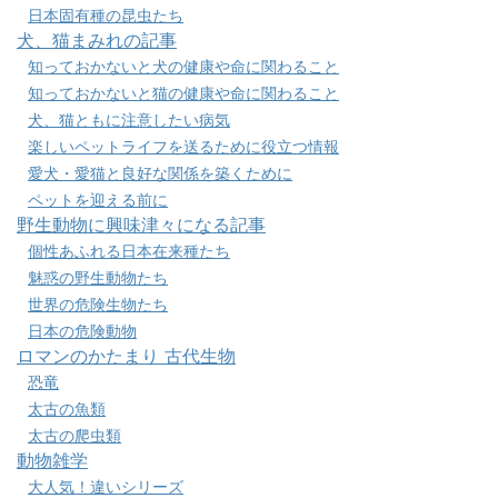
日本固有種の昆虫たち
犬、猫まみれの記事
知っておかないと犬の健康や命に関わること
知っておかないと猫の健康や命に関わること
犬、猫ともに注意したい病気
楽しいペットライフを送るために役立つ情報
愛犬・愛猫と良好な関係を築くために
ペットを迎える前に
野生動物に興味津々になる記事
個性あふれる日本在来種たち
魅惑の野生動物たち
世界の危険生物たち
日本の危険動物
ロマンのかたまり 古代生物
恐竜
太古の魚類
太古の爬虫類
動物雑学
大人気！違いシリーズ