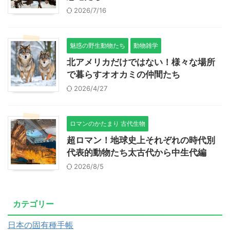
2026/7/16
魅惑の野生動物たち
動物雑学
北アメリカだけではない！様々な場所
で暮らすオオカミの仲間たち
2026/4/27
ロマンのかたまり 古代生物
超ロマン！地球史上それぞれの時代別
代表的動物たち太古代から中生代編
2026/8/5
カテゴリー
日本の固有種手帳